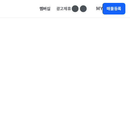
MY
멤버십
광고제휴
매물등록