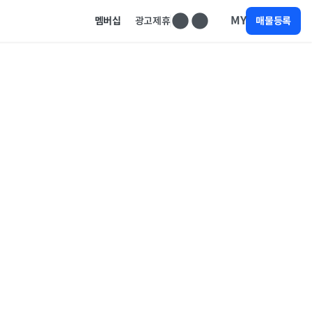
MY
멤버십
광고제휴
매물등록