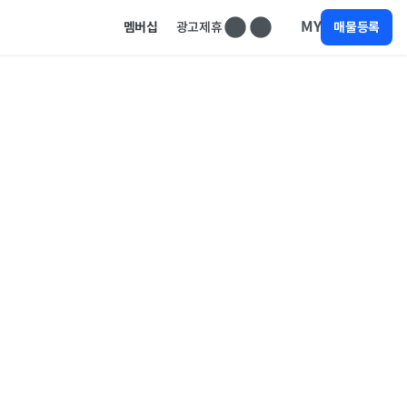
MY
멤버십
광고제휴
매물등록