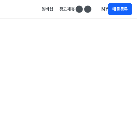
MY
멤버십
광고제휴
매물등록