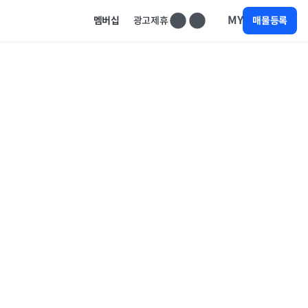
MY
멤버십
광고제휴
매물등록