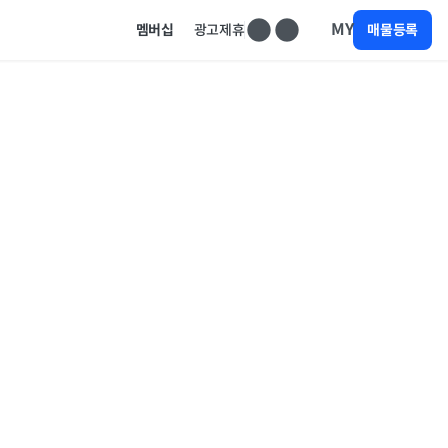
MY
멤버십
광고제휴
매물등록