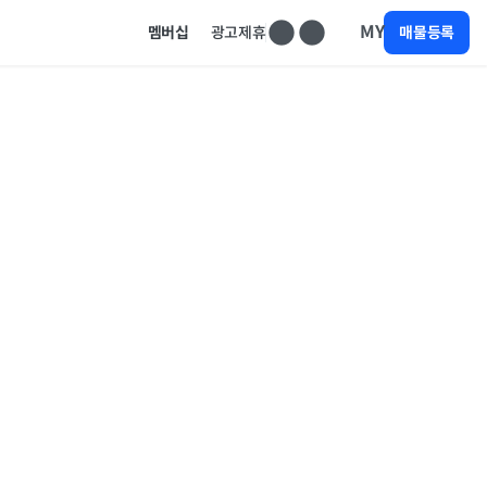
MY
멤버십
광고제휴
매물등록