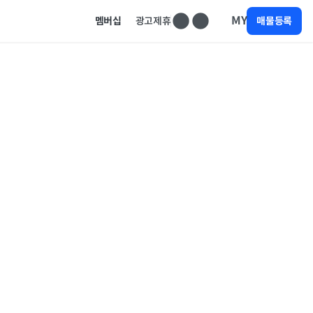
MY
멤버십
광고제휴
매물등록