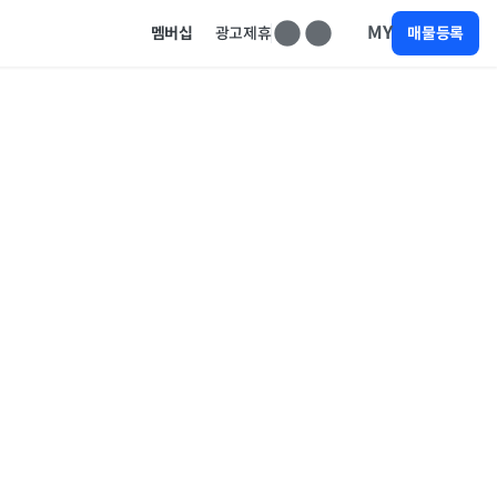
MY
멤버십
광고제휴
매물등록