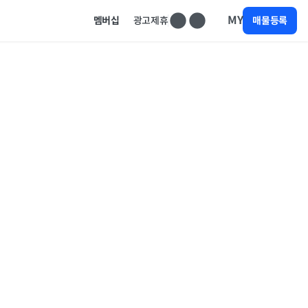
MY
멤버십
광고제휴
매물등록