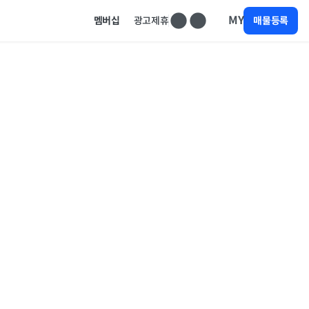
MY
멤버십
광고제휴
매물등록