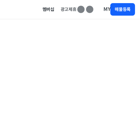
MY
멤버십
광고제휴
매물등록