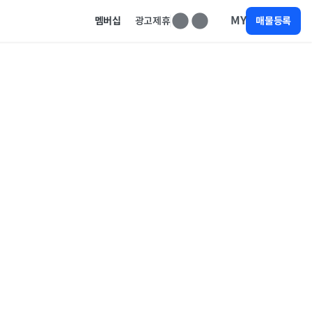
MY
멤버십
광고제휴
매물등록