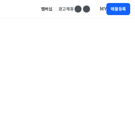
MY
멤버십
광고제휴
매물등록