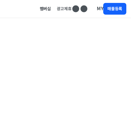
MY
멤버십
광고제휴
매물등록