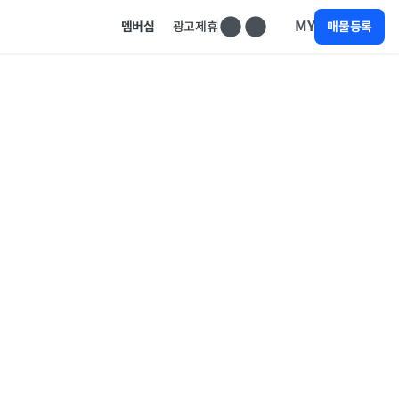
MY
멤버십
광고제휴
매물등록