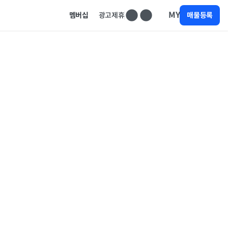
MY
멤버십
광고제휴
매물등록