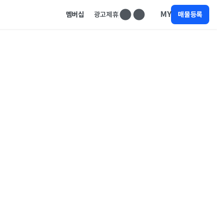
MY
멤버십
광고제휴
매물등록