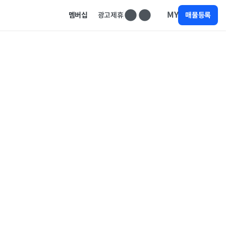
MY
멤버십
광고제휴
매물등록