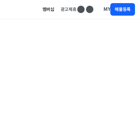
MY
멤버십
광고제휴
매물등록