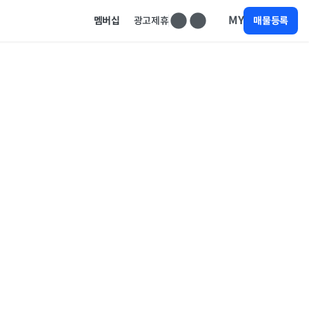
MY
멤버십
광고제휴
매물등록