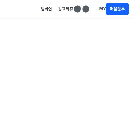
MY
멤버십
광고제휴
매물등록