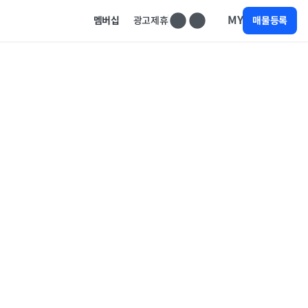
MY
멤버십
광고제휴
매물등록