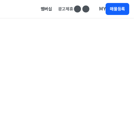
MY
멤버십
광고제휴
매물등록