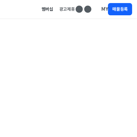
MY
멤버십
광고제휴
매물등록