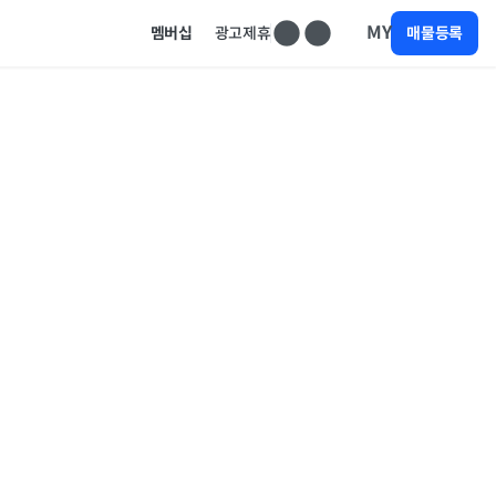
MY
멤버십
광고제휴
매물등록