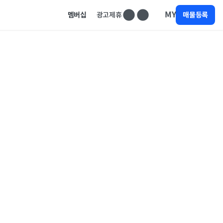
MY
멤버십
광고제휴
매물등록