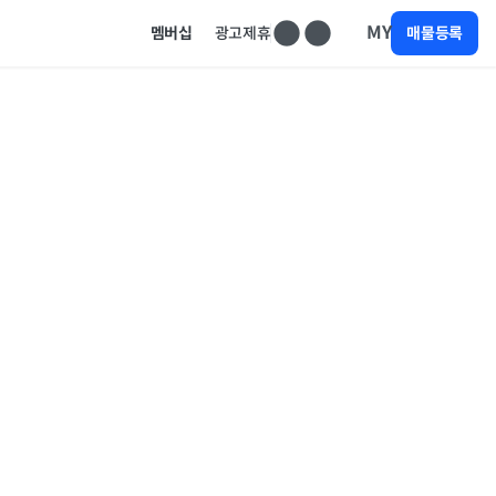
MY
멤버십
광고제휴
매물등록