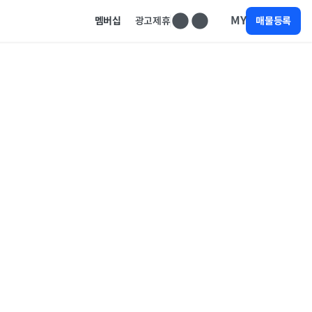
MY
멤버십
광고제휴
매물등록