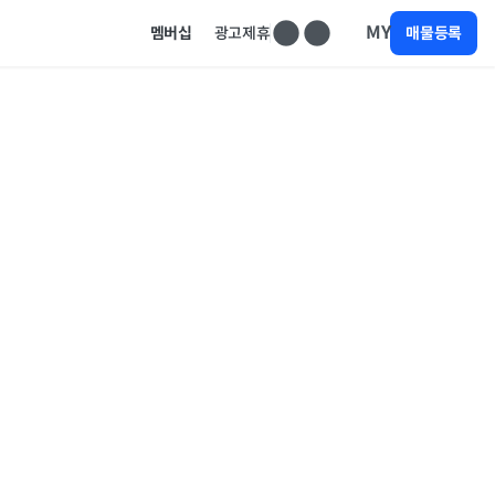
MY
멤버십
광고제휴
매물등록