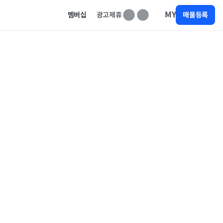
MY
멤버십
광고제휴
매물등록