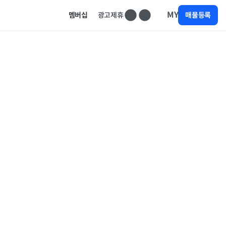
MY
멤버십
광고제휴
매물등록