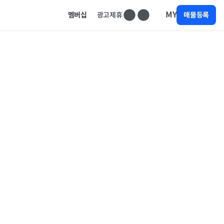
MY
멤버십
광고제휴
매물등록