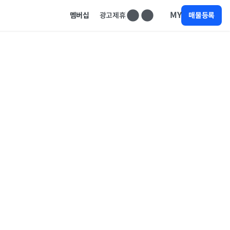
MY
멤버십
광고제휴
매물등록