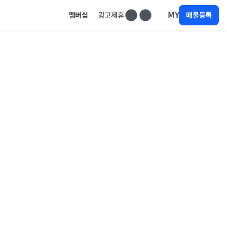
MY
멤버십
광고제휴
매물등록