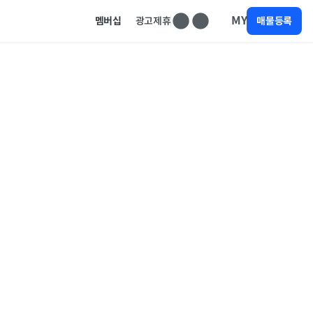
MY
멤버십
광고제휴
매물등록