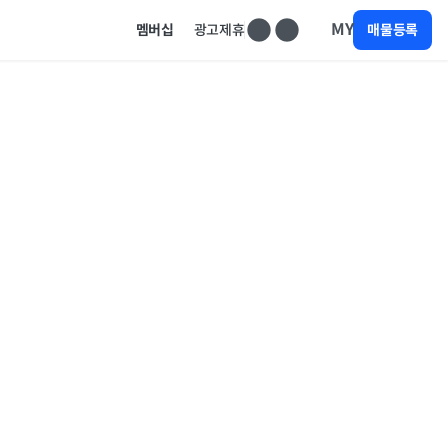
MY
멤버십
광고제휴
매물등록