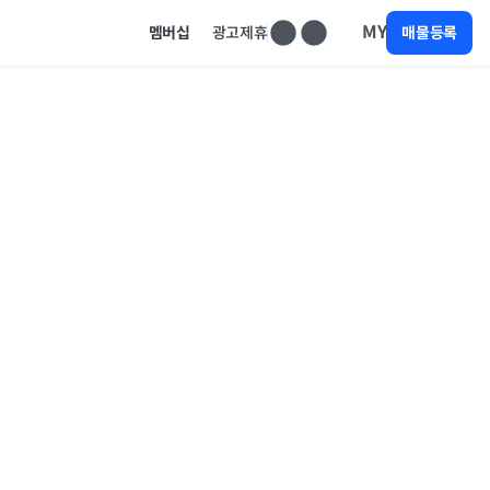
MY
멤버십
광고제휴
매물등록