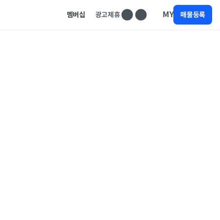
MY
멤버십
광고제휴
매물등록