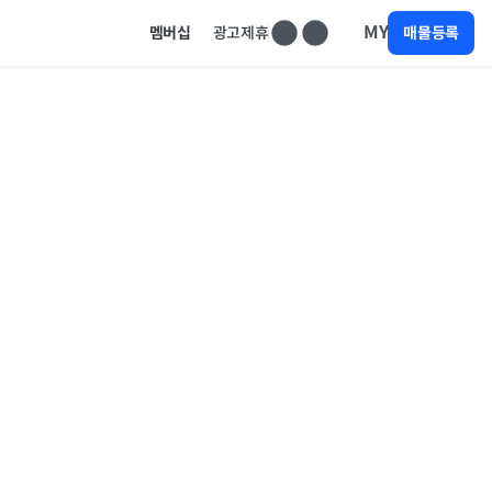
MY
멤버십
광고제휴
매물등록