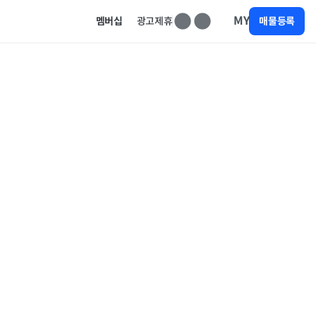
MY
멤버십
광고제휴
매물등록