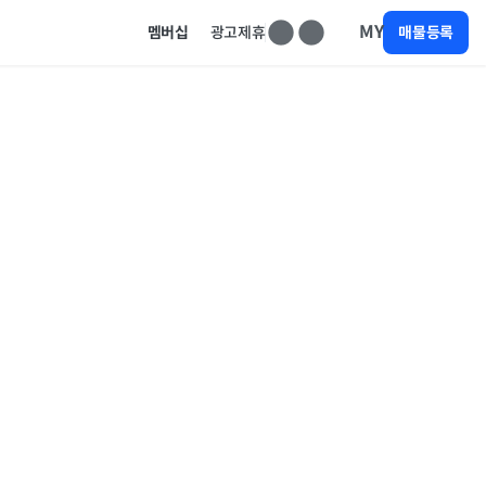
MY
멤버십
광고제휴
매물등록