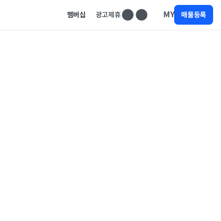
MY
멤버십
광고제휴
매물등록