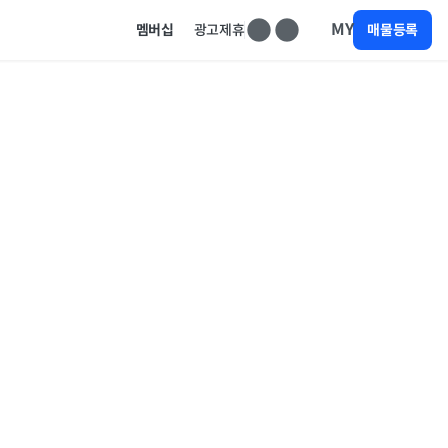
MY
멤버십
광고제휴
매물등록