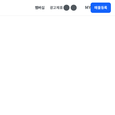
MY
멤버십
광고제휴
매물등록