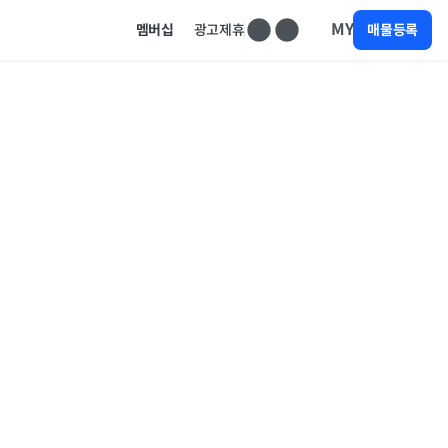
MY
멤버십
광고제휴
매물등록