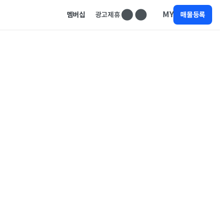
MY
멤버십
광고제휴
매물등록