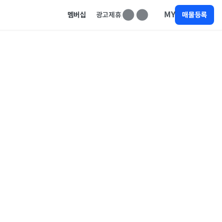
MY
멤버십
광고제휴
매물등록