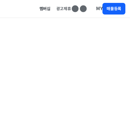
MY
멤버십
광고제휴
매물등록