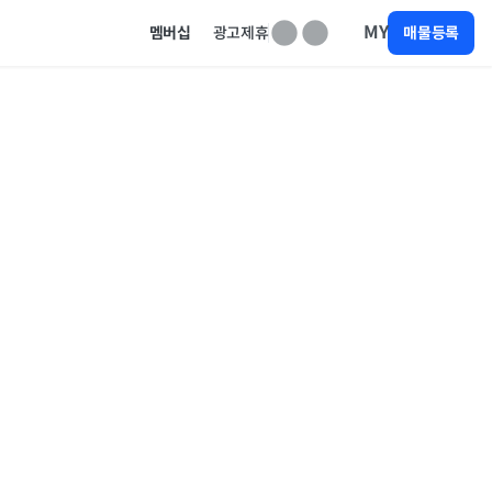
MY
멤버십
광고제휴
매물등록